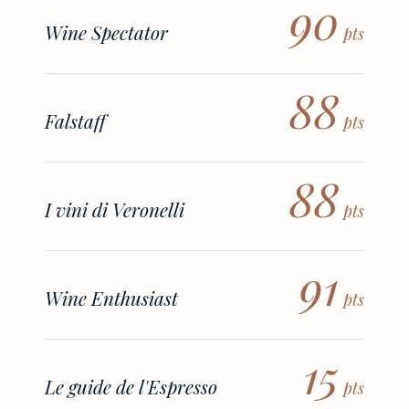
90
Wine Spectator
pts
88
Falstaff
pts
88
I vini di Veronelli
pts
91
Wine Enthusiast
pts
15
Le guide de l'Espresso
pts