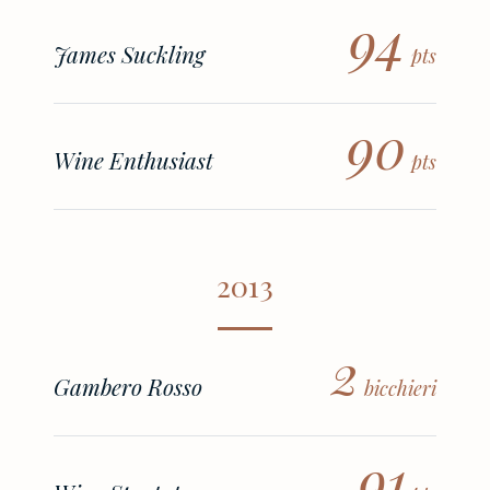
94
James Suckling
pts
90
Wine Enthusiast
pts
2013
2
Gambero Rosso
bicchieri
91