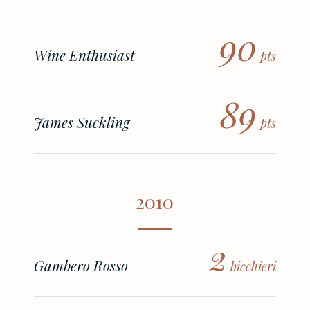
90
Wine Enthusiast
pts
89
James Suckling
pts
2010
2
Gambero Rosso
bicchieri