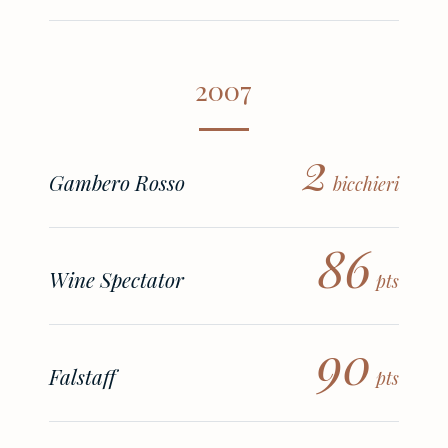
2007
2
Gambero Rosso
bicchieri
86
Wine Spectator
pts
90
Falstaff
pts