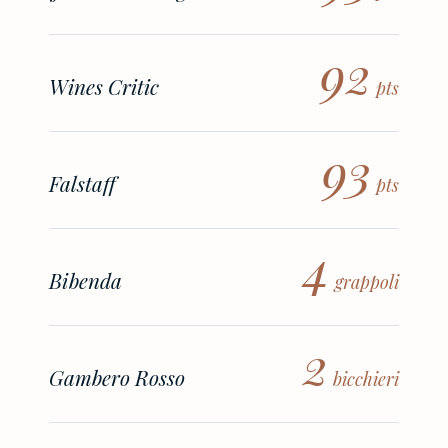
92
Wines Critic
pts
93
Falstaff
pts
4
Bibenda
grappoli
2
Gambero Rosso
bicchieri