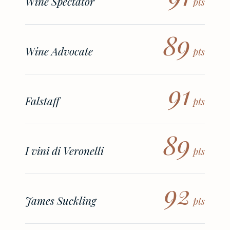
Wine Spectator
pts
89
Wine Advocate
pts
91
Falstaff
pts
89
I vini di Veronelli
pts
92
James Suckling
pts