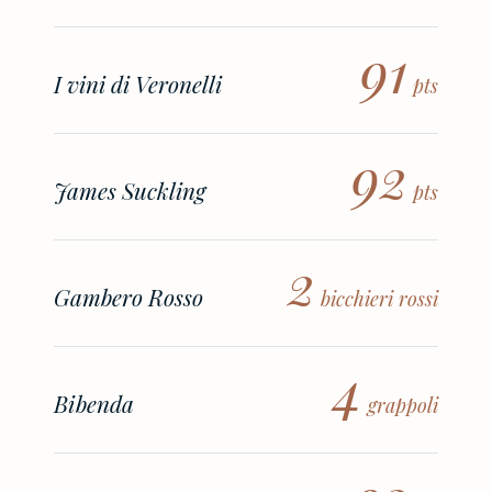
91
I vini di Veronelli
pts
92
James Suckling
pts
2
Gambero Rosso
bicchieri rossi
4
Bibenda
grappoli