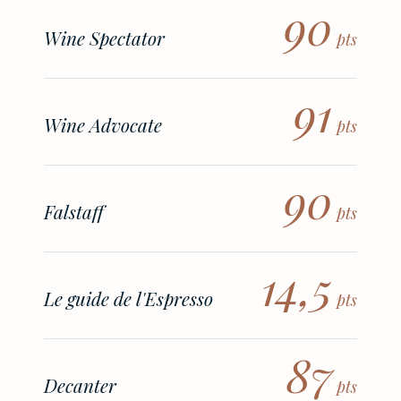
90
Wine Spectator
pts
91
Wine Advocate
pts
90
Falstaff
pts
14,5
Le guide de l'Espresso
pts
87
Decanter
pts