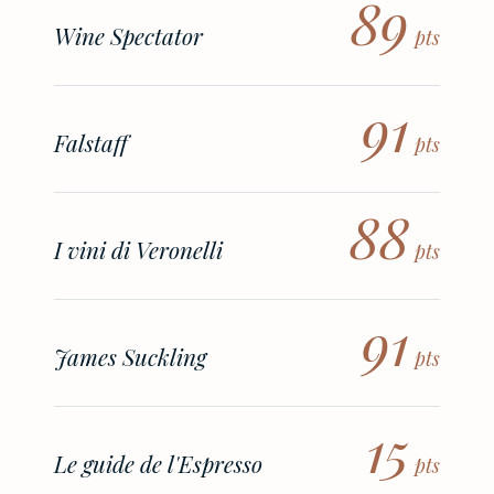
89
Wine Spectator
pts
91
Falstaff
pts
88
I vini di Veronelli
pts
91
James Suckling
pts
15
Le guide de l'Espresso
pts