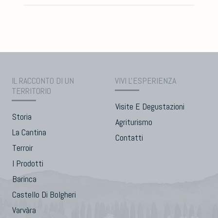
IL RACCONTO DI UN
VIVI L'ESPERIENZA
TERRITORIO
Visite E Degustazioni
Storia
Agriturismo
La Cantina
Contatti
Terroir
I Prodotti
Barinca
Castello Di Bolgheri
Varvàra