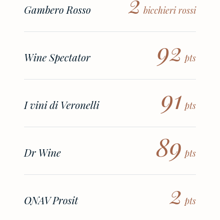
2
Gambero Rosso
bicchieri rossi
92
Wine Spectator
pts
91
I vini di Veronelli
pts
89
Dr Wine
pts
2
ONAV Prosit
pts