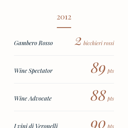
2012
2
Gambero Rosso
bicchieri rossi
89
Wine Spectator
pts
88
Wine Advocate
pts
90
I vini di Veronelli
pts