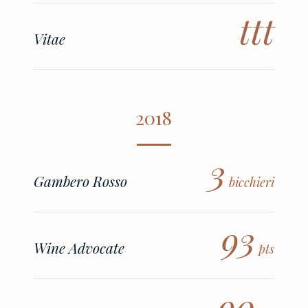
ttt
Vitae
2018
3
Gambero Rosso
bicchieri
93
Wine Advocate
pts
90