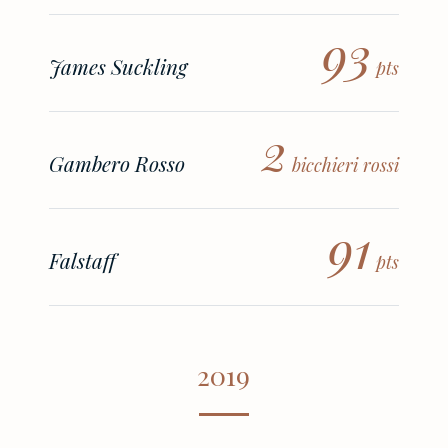
93
James Suckling
pts
2
Gambero Rosso
bicchieri rossi
91
Falstaff
pts
2019