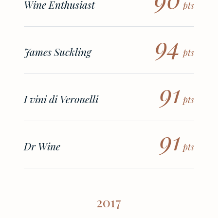
Wine Enthusiast
pts
94
James Suckling
pts
91
I vini di Veronelli
pts
91
Dr Wine
pts
2017