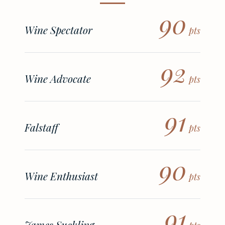
90
Wine Spectator
pts
92
Wine Advocate
pts
91
Falstaff
pts
90
Wine Enthusiast
pts
91
James Suckling