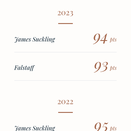
2023
94
James Suckling
pts
93
Falstaff
pts
2022
95
James Suckling
pts